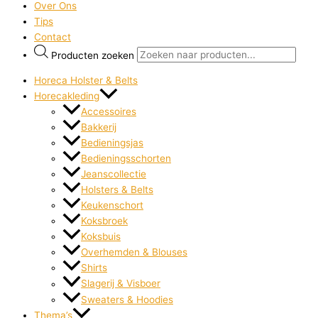
Over Ons
Tips
Contact
Producten zoeken
Horeca Holster & Belts
Horecakleding
Accessoires
Bakkerij
Bedieningsjas
Bedieningsschorten
Jeanscollectie
Holsters & Belts
Keukenschort
Koksbroek
Koksbuis
Overhemden & Blouses
Shirts
Slagerij & Visboer
Sweaters & Hoodies
Thema’s