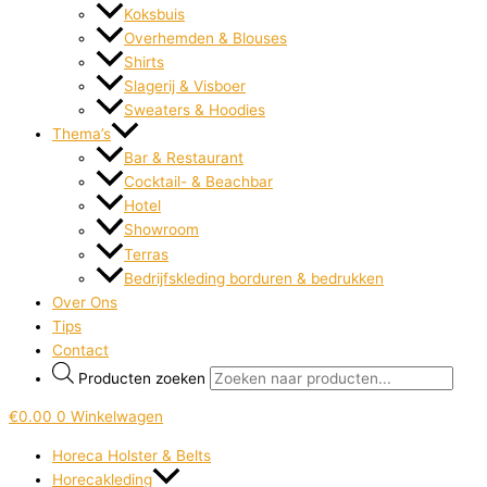
Koksbuis
Overhemden & Blouses
Shirts
Slagerij & Visboer
Sweaters & Hoodies
Thema’s
Bar & Restaurant
Cocktail- & Beachbar
Hotel
Showroom
Terras
Bedrijfskleding borduren & bedrukken
Over Ons
Tips
Contact
Producten zoeken
€
0.00
0
Winkelwagen
Horeca Holster & Belts
Horecakleding