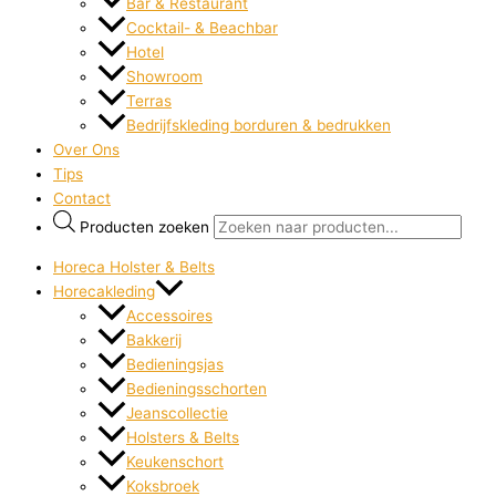
Bar & Restaurant
Cocktail- & Beachbar
Hotel
Showroom
Terras
Bedrijfskleding borduren & bedrukken
Over Ons
Tips
Contact
Producten zoeken
Horeca Holster & Belts
Horecakleding
Accessoires
Bakkerij
Bedieningsjas
Bedieningsschorten
Jeanscollectie
Holsters & Belts
Keukenschort
Koksbroek