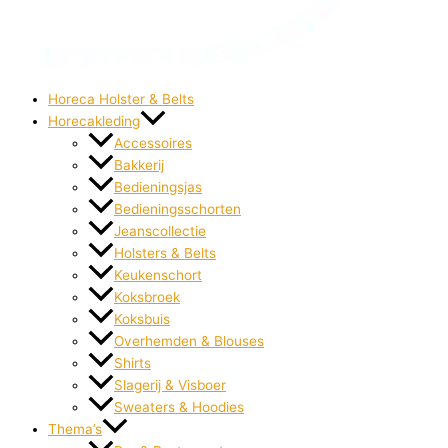
Horeca Holster & Belts
Horecakleding
Accessoires
Bakkerij
Bedieningsjas
Bedieningsschorten
Jeanscollectie
Holsters & Belts
Keukenschort
Koksbroek
Koksbuis
Overhemden & Blouses
Shirts
Slagerij & Visboer
Sweaters & Hoodies
Thema’s