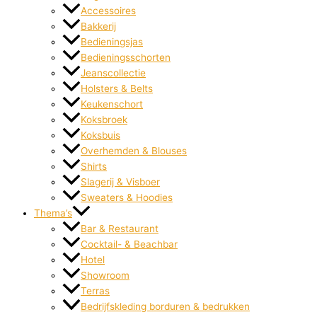
Accessoires
Bakkerij
Bedieningsjas
Bedieningsschorten
Jeanscollectie
Holsters & Belts
Keukenschort
Koksbroek
Koksbuis
Overhemden & Blouses
Shirts
Slagerij & Visboer
Sweaters & Hoodies
Thema’s
Bar & Restaurant
Cocktail- & Beachbar
Hotel
Showroom
Terras
Bedrijfskleding borduren & bedrukken