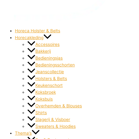
Horeca Holster & Belts
Horecakleding
Accessoires
Bakkerij
Bedieningsjas
Bedieningsschorten
Jeanscollectie
Holsters & Belts
Keukenschort
Koksbroek
Koksbuis
Overhemden & Blouses
Shirts
Slagerij & Visboer
Sweaters & Hoodies
Thema’s