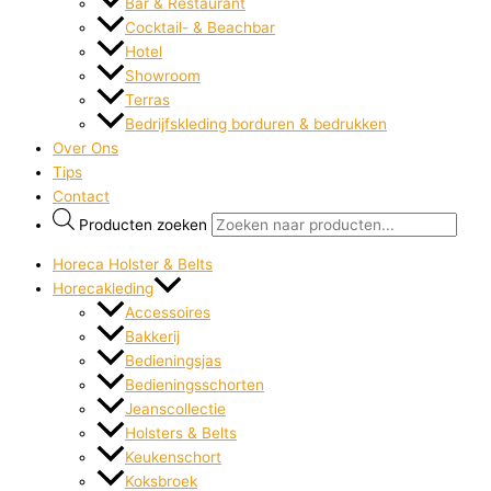
Bar & Restaurant
Cocktail- & Beachbar
Hotel
Showroom
Terras
Bedrijfskleding borduren & bedrukken
Over Ons
Tips
Contact
Producten zoeken
Horeca Holster & Belts
Horecakleding
Accessoires
Bakkerij
Bedieningsjas
Bedieningsschorten
Jeanscollectie
Holsters & Belts
Keukenschort
Koksbroek