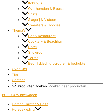
Koksbuis
Overhemden & Blouses
Shirts
Slagerij & Visboer
Sweaters & Hoodies
Thema’s
Bar & Restaurant
Cocktail- & Beachbar
Hotel
Showroom
Terras
Bedrijfskleding borduren & bedrukken
Over Ons
Tips
Contact
Producten zoeken
€
0.00
0
Winkelwagen
Horeca Holster & Belts
Horecakleding