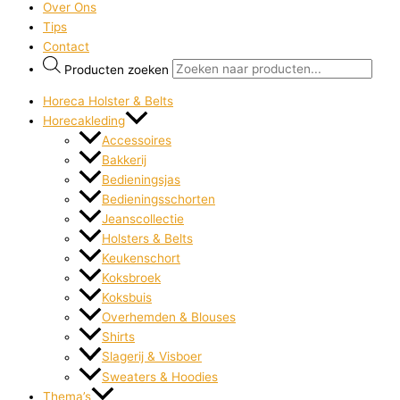
Over Ons
Tips
Contact
Producten zoeken
Horeca Holster & Belts
Horecakleding
Accessoires
Bakkerij
Bedieningsjas
Bedieningsschorten
Jeanscollectie
Holsters & Belts
Keukenschort
Koksbroek
Koksbuis
Overhemden & Blouses
Shirts
Slagerij & Visboer
Sweaters & Hoodies
Thema’s