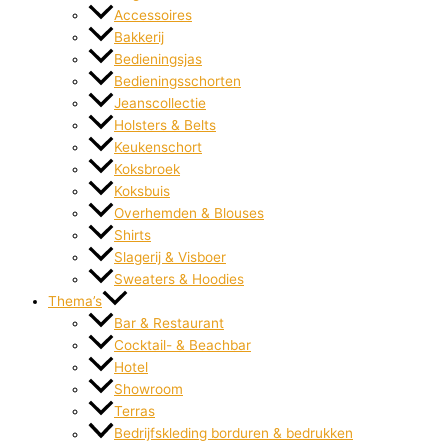
Accessoires
Bakkerij
Bedieningsjas
Bedieningsschorten
Jeanscollectie
Holsters & Belts
Keukenschort
Koksbroek
Koksbuis
Overhemden & Blouses
Shirts
Slagerij & Visboer
Sweaters & Hoodies
Thema’s
Bar & Restaurant
Cocktail- & Beachbar
Hotel
Showroom
Terras
Bedrijfskleding borduren & bedrukken